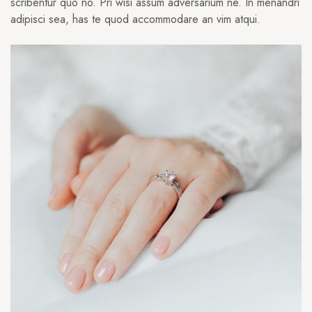
scribentur quo no. Pri wisi assum adversarium ne. In menandri
adipisci sea, has te quod accommodare an vim atqui.