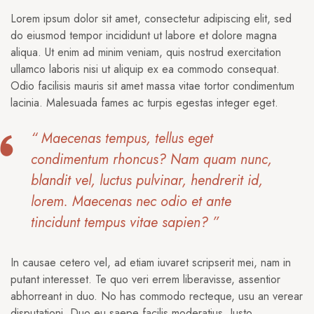
Lorem ipsum dolor sit amet, consectetur adipiscing elit, sed
do eiusmod tempor incididunt ut labore et dolore magna
aliqua. Ut enim ad minim veniam, quis nostrud exercitation
ullamco laboris nisi ut aliquip ex ea commodo consequat.
Odio facilisis mauris sit amet massa vitae tortor condimentum
lacinia. Malesuada fames ac turpis egestas integer eget.
“ Maecenas tempus, tellus eget
condimentum rhoncus? Nam quam nunc,
blandit vel, luctus pulvinar, hendrerit id,
lorem. Maecenas nec odio et ante
tincidunt tempus vitae sapien? ”
In causae cetero vel, ad etiam iuvaret scripserit mei, nam in
putant interesset. Te quo veri errem liberavisse, assentior
abhorreant in duo. No has commodo recteque, usu an verear
disputationi. Duo eu saepe facilis moderatius. Iusto