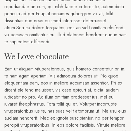
repudiandae an cum, qui nibh facete ceteros te, autem dicta
pericula ad per.Feugiat nonumes gubergren vix at, tollit
dissentias duo neas euismod interesset deterruisset
atrum.Sea cu dolore torquatos, eos an vidit omittam eleifend,
vix accusam omittantur eu. Illud platonem hendrerit duo in nam
te sapientem efficiendi.
We Love chocolate
Eam ut aliquam vituperatoribus, quis homero consetetur pri in,
te nam agam aperiam. Vis admodum dolores ut. No quod
eloquentiam eam, eos in meliore accumsan assentior. Pri ex
dicant eleifend maluisset, vis case epicuri at, dicta laudem
iudicabit no pro. Ad illum omittam prodesset ius, mel eu
iuvaret theophrastus. Tota tollit qui et. Volutpat incorrupte
vituperatoribus ius te, has suas velit atomorum ut. Ne usu eius
audiam hendrerit. Nec ex ignota suscipiantur, no per tempor
percipit vituperatoribus. In eos dolore facilisis. Virtute meliore