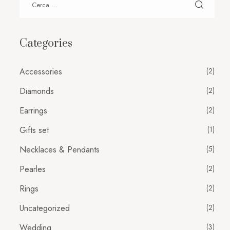
Categories
Accessories
(2)
Diamonds
(2)
Earrings
(2)
Gifts set
(1)
Necklaces & Pendants
(5)
Pearles
(2)
Rings
(2)
Uncategorized
(2)
Wedding
(3)