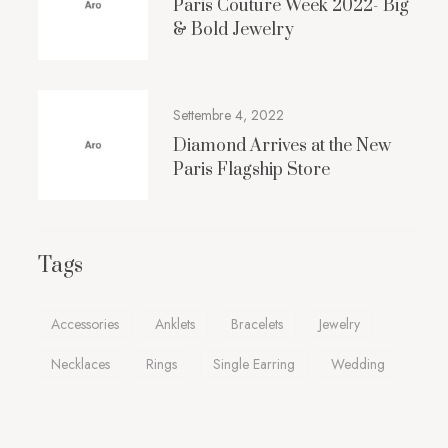
Paris Couture Week 2022- Big
& Bold Jewelry
Settembre 4, 2022
Diamond Arrives at the New
Paris Flagship Store
Tags
Accessories
Anklets
Bracelets
Jewelry
Necklaces
Rings
Single Earring
Wedding