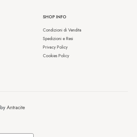
SHOP INFO
Condizioni di Vendita
Spedizioni e Resi
Privacy Policy
Cookies Policy
Chiusura estiva
Dal 9 al 17 agosto saremo chiusi per 
la pausa estiva.

 by
Antracite
Gli ordini effettuati durante questo 
periodo saranno elaborati e spediti 
a partire dal 18 agosto.

Grazie, a presto.