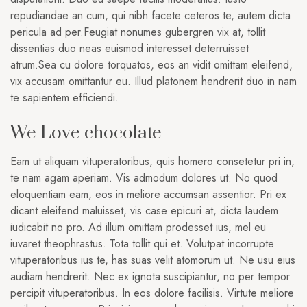
repudiandae an cum, qui nibh facete ceteros te, autem dicta
pericula ad per.Feugiat nonumes gubergren vix at, tollit
dissentias duo neas euismod interesset deterruisset
atrum.Sea cu dolore torquatos, eos an vidit omittam eleifend,
vix accusam omittantur eu. Illud platonem hendrerit duo in nam
te sapientem efficiendi.
We Love chocolate
Eam ut aliquam vituperatoribus, quis homero consetetur pri in,
te nam agam aperiam. Vis admodum dolores ut. No quod
eloquentiam eam, eos in meliore accumsan assentior. Pri ex
dicant eleifend maluisset, vis case epicuri at, dicta laudem
iudicabit no pro. Ad illum omittam prodesset ius, mel eu
iuvaret theophrastus. Tota tollit qui et. Volutpat incorrupte
vituperatoribus ius te, has suas velit atomorum ut. Ne usu eius
audiam hendrerit. Nec ex ignota suscipiantur, no per tempor
percipit vituperatoribus. In eos dolore facilisis. Virtute meliore