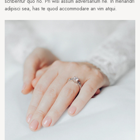
scribentur quo no. Pri wisi assum adversarium ne. In menandri
adipisci sea, has te quod accommodare an vim atqui.