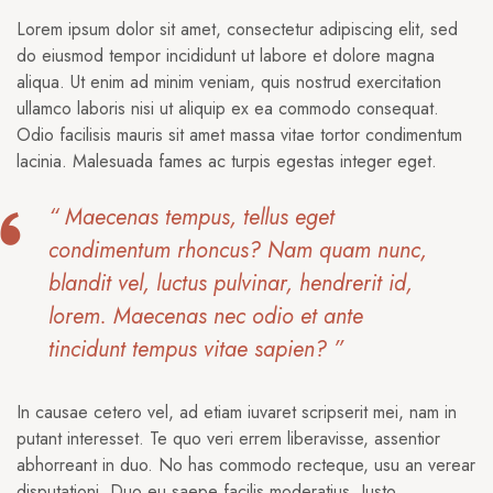
Lorem ipsum dolor sit amet, consectetur adipiscing elit, sed
do eiusmod tempor incididunt ut labore et dolore magna
aliqua. Ut enim ad minim veniam, quis nostrud exercitation
ullamco laboris nisi ut aliquip ex ea commodo consequat.
Odio facilisis mauris sit amet massa vitae tortor condimentum
lacinia. Malesuada fames ac turpis egestas integer eget.
“ Maecenas tempus, tellus eget
condimentum rhoncus? Nam quam nunc,
blandit vel, luctus pulvinar, hendrerit id,
lorem. Maecenas nec odio et ante
tincidunt tempus vitae sapien? ”
In causae cetero vel, ad etiam iuvaret scripserit mei, nam in
putant interesset. Te quo veri errem liberavisse, assentior
abhorreant in duo. No has commodo recteque, usu an verear
disputationi. Duo eu saepe facilis moderatius. Iusto