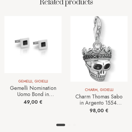
Related products
GEMELLI
,
GIOIELLI
Gemelli Nomination
CHARM
,
GIOIELLI
Uomo Bond in
Charm Thomas Sabo
Acciaio 021945/012
49,00
€
in Argento 1554-
643-11
98,00
€