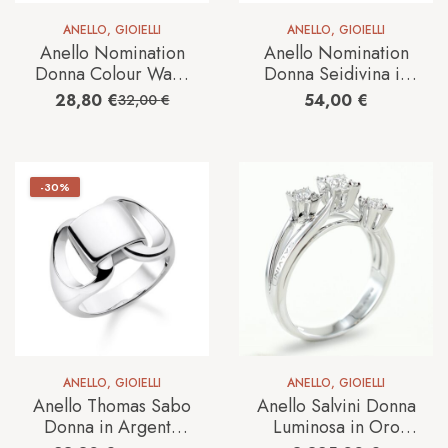
ANELLO
,
GIOIELLI
ANELLO
,
GIOIELLI
Anello Nomination
Anello Nomination
Donna Colour Wave
Donna Seidivina in
in Argento Cubic
Argento Cubic
28,80
€
54,00
€
32,00
€
Zirconia
Zirconia
149824/032
241401/010
-30%
ANELLO
,
GIOIELLI
ANELLO
,
GIOIELLI
Anello Thomas Sabo
Anello Salvini Donna
Donna in Argento
Luminosa in Oro