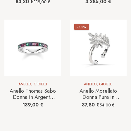
TR2239-001-21
bianco Diamante
83,30
€
3.385,00
€
119,00
€
20072933-14
-30%
ANELLO
,
GIOIELLI
ANELLO
,
GIOIELLI
Anello Thomas Sabo
Anello Morellato
Donna in Argento
Donna Pura in
TR2144-322-7
Argento Cristallo
139,00
€
37,80
€
54,00
€
SAHR04-12