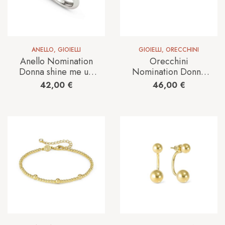
ANELLO
,
GIOIELLI
GIOIELLI
,
ORECCHINI
Anello Nomination
Orecchini
Donna shine me up
Nomination Donna
in Argento
shine me up in
42,00
€
46,00
€
241900/007
Argento
241903/007