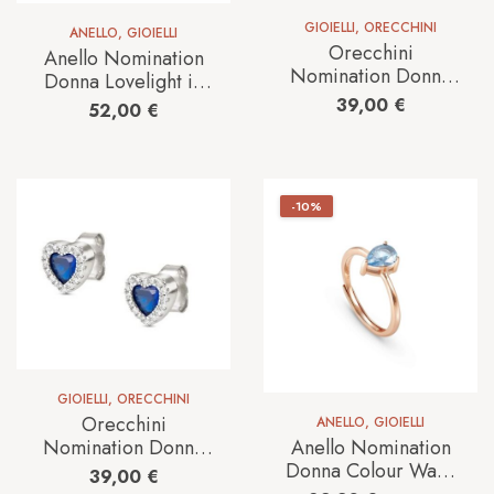
GIOIELLI
,
ORECCHINI
ANELLO
,
GIOIELLI
Orecchini
Anello Nomination
Nomination Donna
Donna Lovelight in
Allmylove in Argento
Argento
39,00
€
52,00
€
240304/006
-10%
GIOIELLI
,
ORECCHINI
Orecchini
ANELLO
,
GIOIELLI
Anello Nomination
Nomination Donna
Donna Colour Wave
Allmylove in Argento
39,00
€