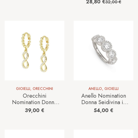
in Argento Cubic
240304/012
28,80
€
32,00
€
Zirconia
149824/032
GIOIELLI
,
ORECCHINI
ANELLO
,
GIOIELLI
Orecchini
Anello Nomination
Nomination Donna
Donna Seidivina in
Lovecloud in
Argento Cubic
39,00
€
54,00
€
Argento
Zirconia
240507/005
241401/010