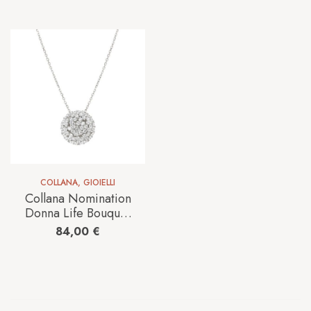
242216/010
COLLANA
,
GIOIELLI
Collana Nomination
Donna Life Bouquet
in Argento
84,00
€
242508/010