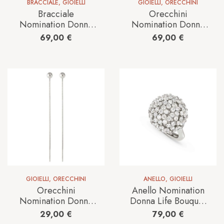
BRACCIALE
,
GIOIELLI
GIOIELLI
,
ORECCHINI
Bracciale
Orecchini
Nomination Donna
Nomination Donna
FASHION ERA in
FASHION ERA in
69,00
€
69,00
€
Argento
Argento
242203/012
242215/012
GIOIELLI
,
ORECCHINI
ANELLO
,
GIOIELLI
Orecchini
Anello Nomination
Nomination Donna
Donna Life Bouquet
FASHION ERA in
in Argento
29,00
€
79,00
€
Argento
242502/010