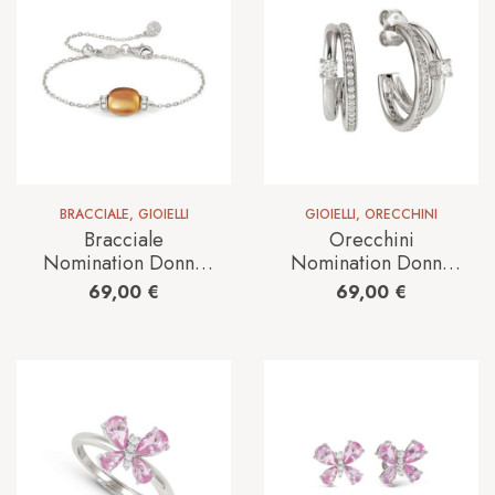
BRACCIALE
,
GIOIELLI
GIOIELLI
,
ORECCHINI
Bracciale
Orecchini
Nomination Donna
Nomination Donna
Myradiance in
Cosmiclove in
69,00
€
69,00
€
Argento
Argento
241502/040
241712/001