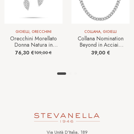
GIOIELLI
,
ORECCHINI
COLLANA
,
GIOIELLI
Orecchini Morellato
Collana Nomination
Donna Natura in
Beyond in Acciaio
Acciaio Perla
028916/002
76,30
€
39,00
€
109,00
€
SAHL10
Via Unità D’Italia, 189