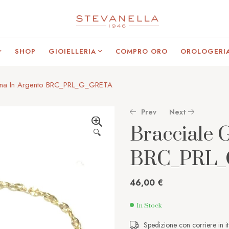
SHOP
GIOIELLERIA
COMPRO ORO
OROLOGERI
nna In Argento BRC_PRL_G_GRETA
Prev
Next
Bracciale 
🔍
BRC_PRL_
149,00
155,00
€
€
46,00
€
In Stock
Spedizione con corriere in it