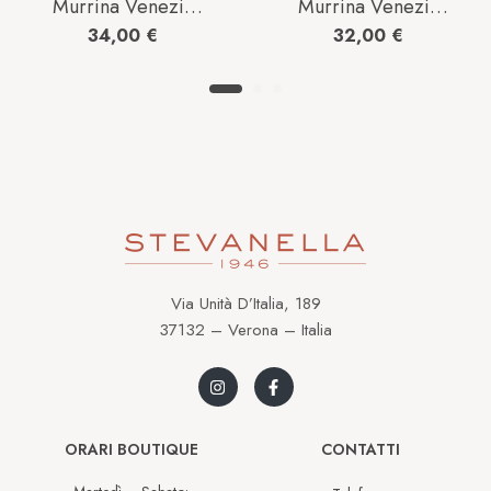
Murrina Venezia
Murrina Venezia
Uomo in Vetro
Donna in Vetro
34,00
€
32,00
€
BLU4G2206
OC2FAI2203
Via Unità D’Italia, 189
37132 – Verona – Italia
ORARI BOUTIQUE
CONTATTI