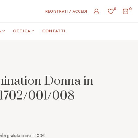
0
0
REGISTRATI / ACCEDI
A
OTTICA
CONTATTI
ination Donna in
41702/001/008
alia gratuita sopra i 100€