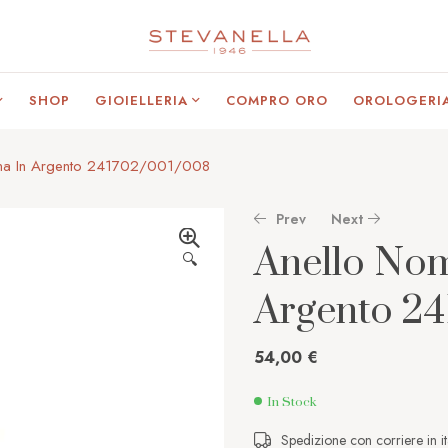
SHOP
GIOIELLERIA
COMPRO ORO
OROLOGERI
nna In Argento 241702/001/008
Prev
Next
Anello Nom
🔍
Argento 2
45,00
99,00
€
€
54,00
€
In Stock
Spedizione con corriere in it