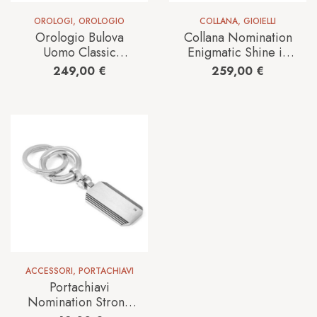
OROLOGI
,
OROLOGIO
COLLANA
,
GIOIELLI
Orologio Bulova
Collana Nomination
Uomo Classic
Enigmatic Shine in
Rectangle in Acciaio
Argento
249,00
€
259,00
€
98B430
242406/010
ACCESSORI
,
PORTACHIAVI
Portachiavi
Nomination Strong