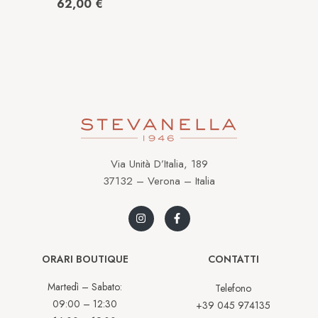
in Acciaio
62,00
€
028349//065
Via Unità D’Italia, 189
37132 – Verona – Italia
ORARI BOUTIQUE
CONTATTI
Martedì – Sabato:
Telefono
09:00 – 12:30
+39 045 974135