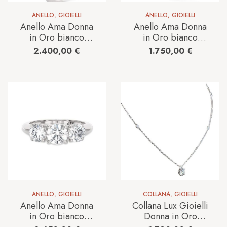
ANELLO
,
GIOIELLI
ANELLO
,
GIOIELLI
Anello Ama Donna
Anello Ama Donna
in Oro bianco
in Oro bianco
Diamante Lab
Diamante Lab
2.400,00
€
1.750,00
€
Grown AMA-AN-
Grown AMA-AN-
1014-127-1-13-1.5
1011-16-13-1
ANELLO
,
GIOIELLI
COLLANA
,
GIOIELLI
Anello Ama Donna
Collana Lux Gioielli
in Oro bianco
Donna in Oro