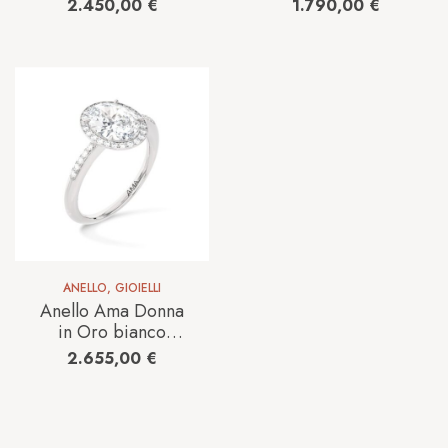
Diamante Lab
bianco Diamante
2.450,00
€
1.790,00
€
Grown AMA-AN-
CLL0122 030WBI
1031-16-1.71CT
ANELLO
,
GIOIELLI
Anello Ama Donna
in Oro bianco
Diamante Lab
2.655,00
€
Grown AMA-AN-
302-16