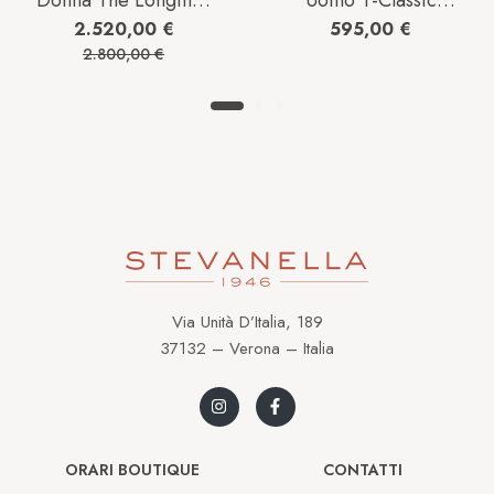
Donna The Longines
Uomo T-Classic
Elegant Collection in
Everytime in Acciaio
2.520,00
€
595,00
€
Acciaio L43124876
T1094073603100
2.800,00
€
Via Unità D’Italia, 189
37132 – Verona – Italia
ORARI BOUTIQUE
CONTATTI