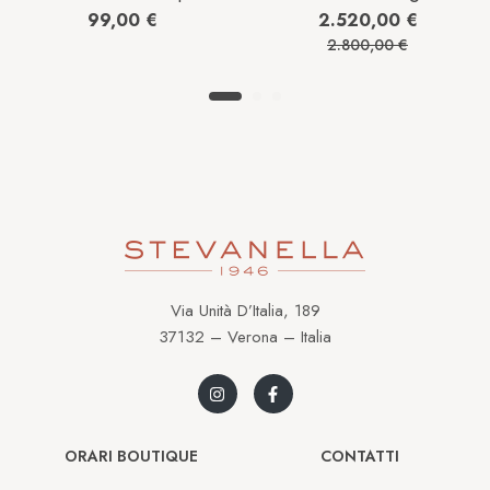
105th in Acciaio
Elegant Collection in
99,00
€
2.520,00
€
VS1-019-55
Acciaio L43124876
2.800,00
€
Via Unità D’Italia, 189
37132 – Verona – Italia
ORARI BOUTIQUE
CONTATTI