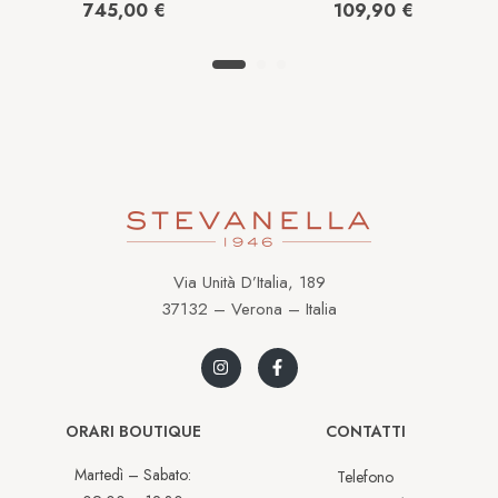
Acciaio
100-1A2ER
745,00
€
109,90
€
T1122103311100
Via Unità D’Italia, 189
37132 – Verona – Italia
ORARI BOUTIQUE
CONTATTI
Martedì – Sabato:
Telefono