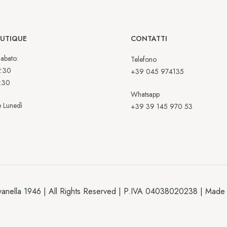
OUTIQUE
CONTATTI
abato:
Telefono
2:30
+39 045 974135
:30
Whatsapp
 Lunedì
+39 39 145 970 53
anella 1946 | All Rights Reserved | P.IVA 04038020238 | Made