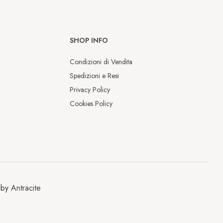
SHOP INFO
Condizioni di Vendita
Spedizioni e Resi
Privacy Policy
Cookies Policy
Chiusura estiva
Dal 9 al 17 agosto saremo chiusi per 
la pausa estiva.

Gli ordini effettuati durante questo 
 by
Antracite
periodo saranno elaborati e spediti 
a partire dal 18 agosto.
