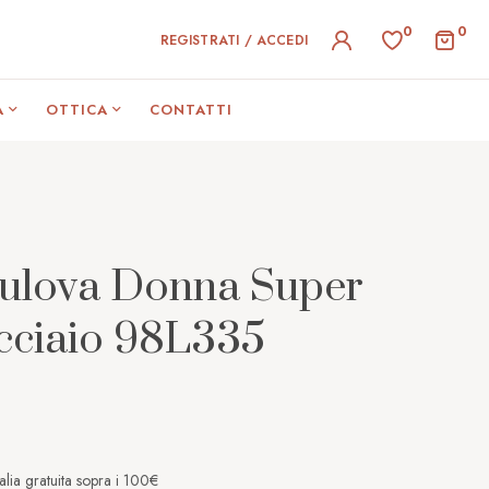
0
0
REGISTRATI / ACCEDI
A
OTTICA
CONTATTI
Bulova Donna Super
Acciaio 98L335
alia gratuita sopra i 100€