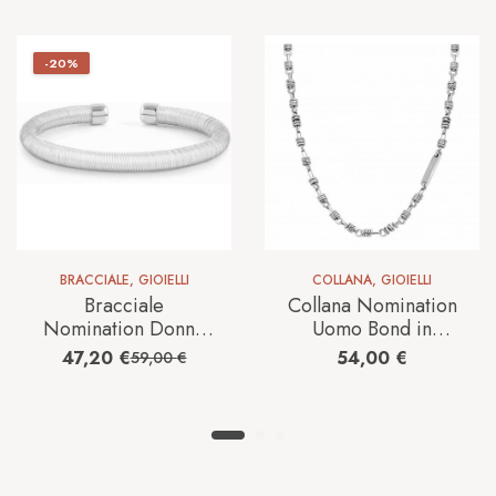
-20%
BRACCIALE
,
GIOIELLI
COLLANA
,
GIOIELLI
Bracciale
Collana Nomination
Nomination Donna
Uomo Bond in
Essenzia in Argento
Acciaio 021951/013
47,20
€
54,00
€
59,00
€
146800/000