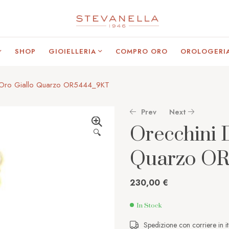
SHOP
GIOIELLERIA
COMPRO ORO
OROLOGERI
n Oro Giallo Quarzo OR5444_9KT
Prev
Next
Orecchini 
🔍
220,00
€
Quarzo O
85,00
€
230,00
€
In Stock
Spedizione con corriere in it