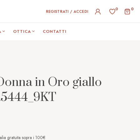
0
0
REGISTRATI / ACCEDI
A
OTTICA
CONTATTI
Donna in Oro giallo
R5444_9KT
alia gratuita sopra i 100€