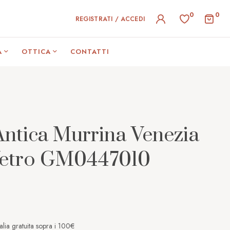
0
0
REGISTRATI / ACCEDI
A
OTTICA
CONTATTI
Antica Murrina Venezia
Vetro GM0447010
alia gratuita sopra i 100€