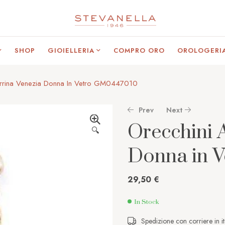
SHOP
GIOIELLERIA
COMPRO ORO
OROLOGERI
urrina Venezia Donna In Vetro GM0447010
Prev
Next
Orecchini 
🔍
Donna in 
59,00
42,00
€
€
29,50
€
In Stock
Spedizione con corriere in it