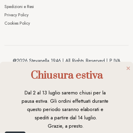
Spedizioni e Resi
Privacy Policy
Cookies Policy
@2026 Stevanella 1946 | All Rights Reserved | P.IVA
04038020238 | Made by
Antracite
Chiusura estiva
Dal 2 al 13 luglio saremo chiusi per la 
pausa estiva. Gli ordini effettuati durante 
questo periodo saranno elaborati e 
spediti a partire dal 14 luglio.

LE TUE PREFERENZE RELATIVE ALLA
PRIVACY
Grazie, a presto.
Informativa sulla raccolta