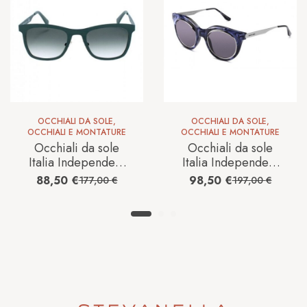
OCCHIALI DA SOLE
,
OCCHIALI DA SOLE
,
OCCHIALI E MONTATURE
OCCHIALI E MONTATURE
Occhiali da sole
Occhiali da sole
Italia Independent
Italia Independent
0098
Donna 0807M
88,50
€
98,50
€
177,00
€
197,00
€