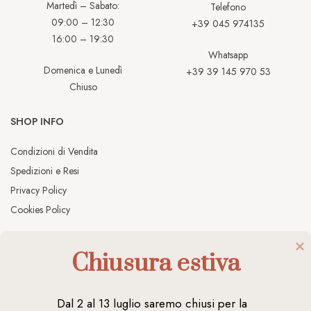
Martedì – Sabato:
Telefono
09:00 – 12:30
+39 045 974135
16:00 – 19:30
Whatsapp
Domenica e Lunedì
+39 39 145 970 53
Chiuso
SHOP INFO
Condizioni di Vendita
Spedizioni e Resi
Privacy Policy
Cookies Policy
Chiusura estiva
@2026 Stevanella 1946 | All Rights Reserved | P.IVA
Dal 2 al 13 luglio saremo chiusi per la 