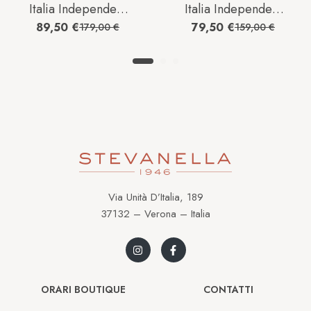
Italia Independent
Italia Independent
Uomo 0803
0213027
89,50
€
79,50
€
179,00
€
159,00
€
Via Unità D’Italia, 189
37132 – Verona – Italia
ORARI BOUTIQUE
CONTATTI