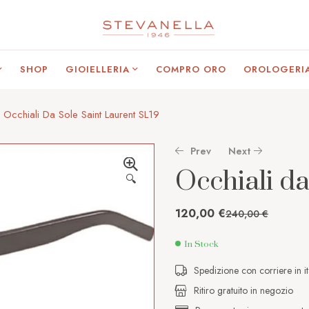
SHOP
GIOIELLERIA
COMPRO ORO
OROLOGERI
Occhiali Da Sole Saint Laurent SL19
Prev
Next
Occhiali da
🔍
125,00
126,00
€
€
250,00
210,00
€
€
120,00
€
240,00
€
In Stock
Spedizione con corriere in it
Ritiro gratuito in negozio