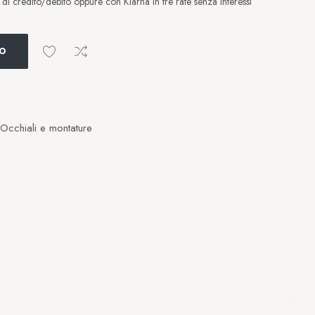
i credito/debito oppure con Klarna in tre rate senza interessi
LO
Occhiali e montature