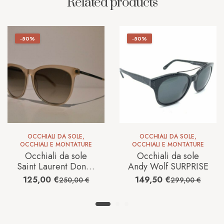
Related products
-50%
-50%
OCCHIALI DA SOLE
,
OCCHIALI DA SOLE
,
OCCHIALI E MONTATURE
OCCHIALI E MONTATURE
Occhiali da sole
Occhiali da sole
Saint Laurent Donna
Andy Wolf SURPRISE
SL24
125,00
€
149,50
€
250,00
€
299,00
€