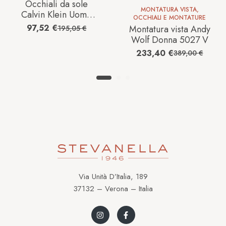
Occhiali da sole
MONTATURA VISTA
,
Calvin Klein Uomo
OCCHIALI E MONTATURE
CK7905SP
97,52
€
Montatura vista Andy
195,05
€
Wolf Donna 5027 V
233,40
€
389,00
€
Via Unità D’Italia, 189
37132 – Verona – Italia