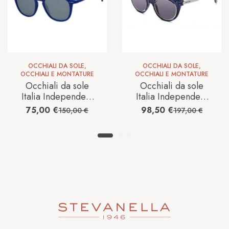
OCCHIALI DA SOLE
,
OCCHIALI DA SOLE
,
OCCHIALI E MONTATURE
OCCHIALI E MONTATURE
Occhiali da sole
Occhiali da sole
Italia Independent
Italia Independent
Uomo 0701
Donna 0807M
75,00
€
98,50
€
150,00
€
197,00
€