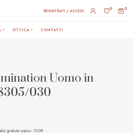
0
0
REGISTRATI / ACCEDI
A
OTTICA
CONTATTI
omination Uomo in
28305/030
alia gratuita sopra i 100€