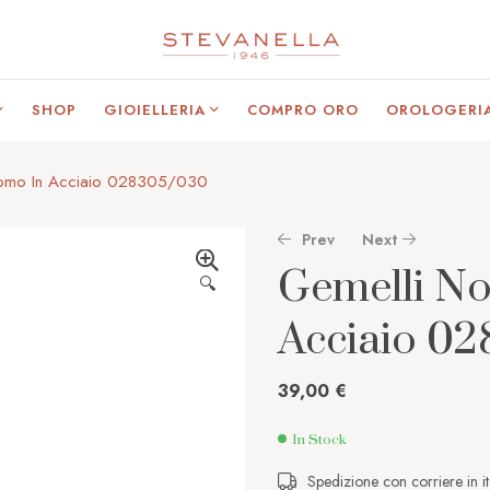
SHOP
GIOIELLERIA
COMPRO ORO
OROLOGERI
Uomo In Acciaio 028305/030
Prev
Next
Gemelli N
🔍
Acciaio 0
39,00
1.245,00
€
€
39,00
€
In Stock
Spedizione con corriere in it