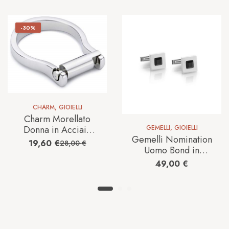
-30%
CHARM
,
GIOIELLI
Charm Morellato
Donna in Acciaio
GEMELLI
,
GIOIELLI
Gemelli Nomination
SCZG2014
19,60
€
28,00
€
Uomo Bond in
Acciaio 021945/012
49,00
€