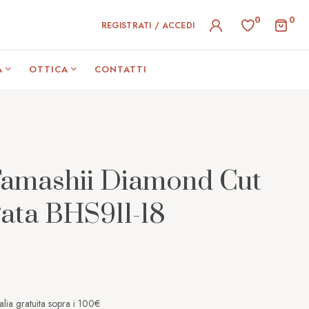
0
0
REGISTRATI / ACCEDI
A
OTTICA
CONTATTI
Tamashii Diamond Cut
gata BHS911-18
alia gratuita sopra i 100€