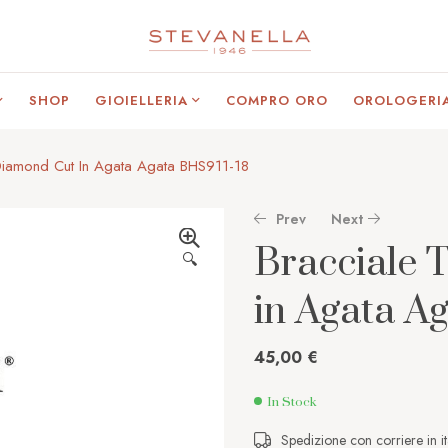
SHOP
GIOIELLERIA
COMPRO ORO
OROLOGERI
Diamond Cut In Agata Agata BHS911-18
Prev
Next
Bracciale 
🔍
in Agata A
65,00
€
4.995,00
€
45,00
€
In Stock
Spedizione con corriere in it