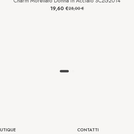
Charm Morellato Donna in Acciaio SCZG2014
19,60
€
28,00
€
OUTIQUE
CONTATTI