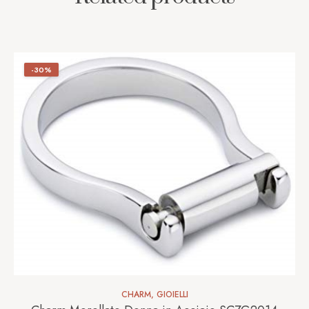
-30%
CHARM
,
GIOIELLI