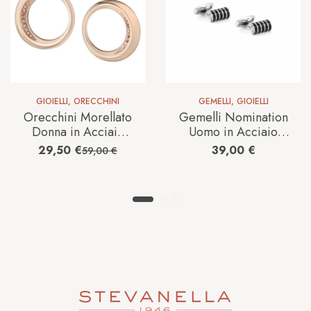
GIOIELLI
,
ORECCHINI
GEMELLI
,
GIOIELLI
Orecchini Morellato
Gemelli Nomination
Donna in Acciaio
Uomo in Acciaio
SAAH05
028305/030
29,50
€
39,00
€
59,00
€