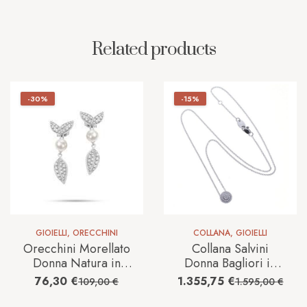
Related products
-30%
-15%
GIOIELLI
,
ORECCHINI
COLLANA
,
GIOIELLI
Orecchini Morellato
Collana Salvini
Donna Natura in
Donna Bagliori in
Acciaio Perla
Oro bianco
76,30
€
1.355,75
€
109,00
€
1.595,00
€
SAHL10
Diamante 20089351