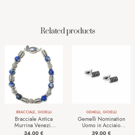
Related products
BRACCIALE
,
GIOIELLI
GEMELLI
,
GIOIELLI
Bracciale Antica
Gemelli Nomination
Murrina Venezia
Uomo in Acciaio
Uomo in Vetro
028305/030
34,00
€
39,00
€