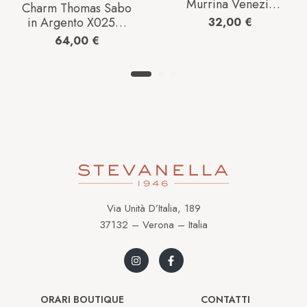
Murrina Venezia
Charm Thomas Sabo
Donna in Vetro
in Argento X0255-
32,00
€
OM6WOAI2210
637-21-L17
64,00
€
Via Unità D’Italia, 189
37132 – Verona – Italia
ORARI BOUTIQUE
CONTATTI