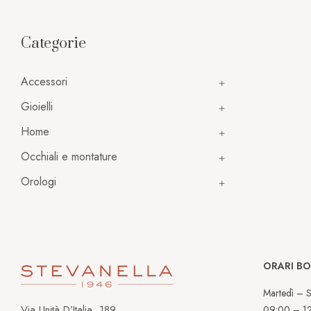
Categorie
Accessori
Gioielli
Home
Occhiali e montature
Orologi
ORARI B
Martedì – S
Via Unità D’Italia, 189
09:00 – 1