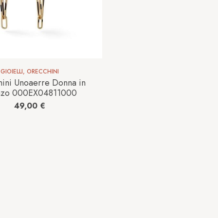
GIOIELLI
,
ORECCHINI
ini Unoaerre Donna in
nzo 000EX04811000
49,00
€