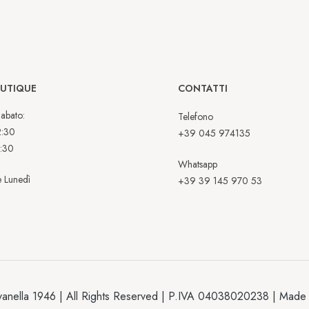
OUTIQUE
CONTATTI
abato:
Telefono
2:30
+39 045 974135
:30
Whatsapp
 Lunedì
+39 39 145 970 53
anella 1946 | All Rights Reserved | P.IVA 04038020238 | Made