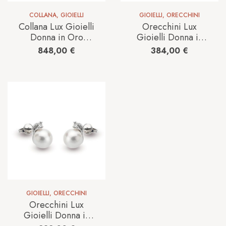
COLLANA
,
GIOIELLI
GIOIELLI
,
ORECCHINI
Collana Lux Gioielli
Orecchini Lux
Donna in Oro
Gioielli Donna in
bianco Perla
Oro bianco Perla
848,00
€
384,00
€
CLLK0136I;005;BI
ORLKPBJ;BI
GIOIELLI
,
ORECCHINI
Orecchini Lux
Gioielli Donna in