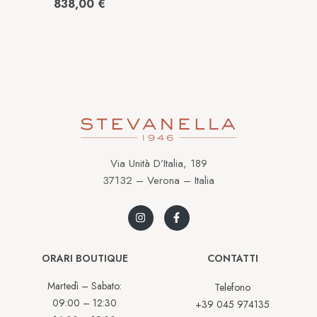
Oro bianco Perla
838,00
€
ORLK0136K;008;BI
Via Unità D’Italia, 189
37132 – Verona – Italia
ORARI BOUTIQUE
CONTATTI
Martedì – Sabato:
Telefono
09:00 – 12:30
+39 045 974135