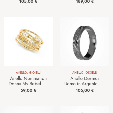
9/20
My Rebel Art in
105,00
€
189,00
€
Argento Cubic
Zirconia
242805/012
ANELLO
,
GIOIELLI
ANELLO
,
GIOIELLI
Anello Nomination
Anello Desmos
Donna My Rebel Art
Uomo in Argento MB
in Argento Cubic
03 GM 10/22
59,00
€
105,00
€
Zirconia
242802/012/008