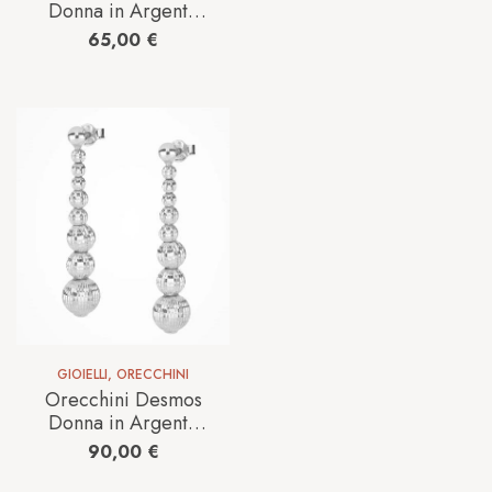
3+1 W 16,5
Donna in Argento
STATION
65,00
€
TYPHOON 3 W 2 F
GIOIELLI
,
ORECCHINI
Orecchini Desmos
Donna in Argento
CRYSTAL GALA
90,00
€