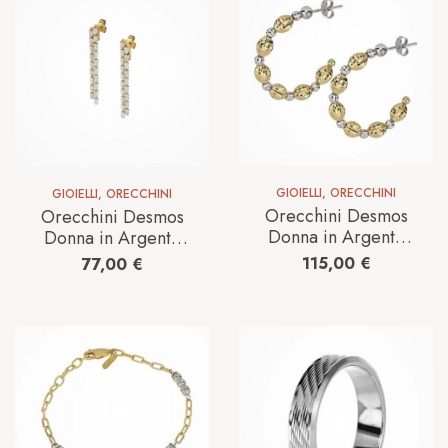
GIOIELLI
,
ORECCHINI
GIOIELLI
,
ORECCHINI
Orecchini Desmos
Orecchini Desmos
Donna in Argento
Donna in Argento
CRYSTAL BLOOM
DESIGN-TYPHOON
115,00
€
77,00
€
BGW 30
2F GW