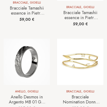
BRACCIALE
,
GIOIELLI
BRACCIALE
,
GIOIELLI
Bracciale Tamashii
Bracciale Tamashii
essence in Pietre
essence in Pietre
dure BHS907-22W
59,00
€
dure Madreperla
59,00
€
BHS907-39
ANELLO
,
GIOIELLI
BRACCIALE
,
GIOIELLI
Anello Desmos in
Bracciale
Argento MB 01 GM
Nomination Donna