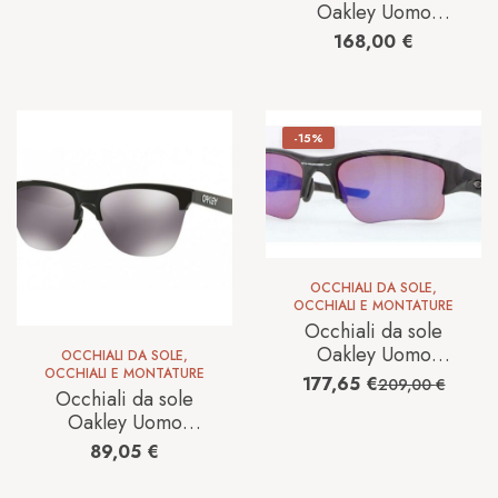
Oakley Uomo
SUTRO
168,00
€
0OO946594650139
-15%
OCCHIALI DA SOLE
,
OCCHIALI E MONTATURE
Occhiali da sole
Oakley Uomo
OCCHIALI DA SOLE
,
0OO9009 63 26-
OCCHIALI E MONTATURE
177,65
€
209,00
€
Occhiali da sole
241
Oakley Uomo
0OO9374 63
89,05
€
937410