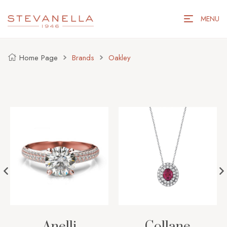
MENU
Home Page
Brands
Oakley
lli
Collane
Orecch