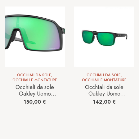
OCCHIALI DA SOLE
,
OCCHIALI DA SOLE
,
OCCHIALI E MONTATURE
OCCHIALI E MONTATURE
Occhiali da sole
Occhiali da sole
Oakley Uomo
Oakley Uomo
0OO9406 37
0OO9102 55
150,00
€
142,00
€
940652
91020000