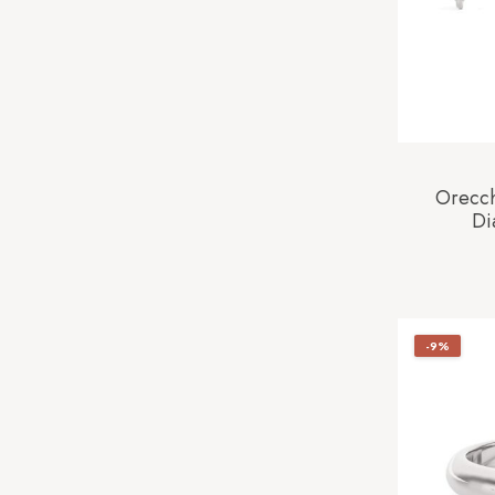
Orecch
Di
AM
-9%