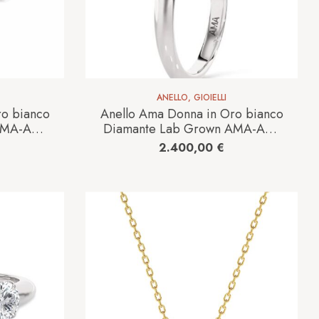
ANELLO
,
GIOIELLI
ro bianco
Anello Ama Donna in Oro bianco
AMA-AN-
Diamante Lab Grown AMA-AN-
A
1014-127-1-13-1.5
2.400,00
€