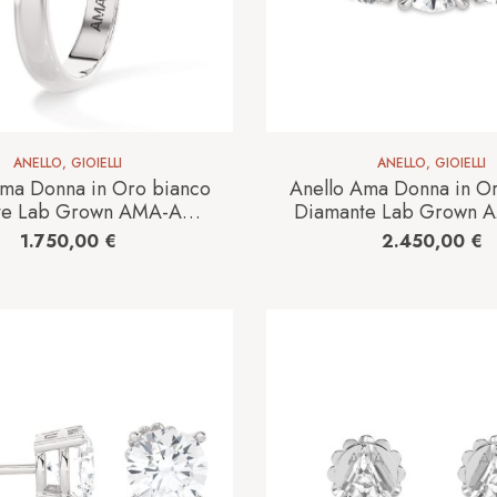
ANELLO
,
GIOIELLI
ANELLO
,
GIOIELLI
Ama Donna in Oro bianco
Anello Ama Donna in O
te Lab Grown AMA-AN-
Diamante Lab Grown 
1011-16-13-1
1031-16-1.71CT
1.750,00
€
2.450,00
€