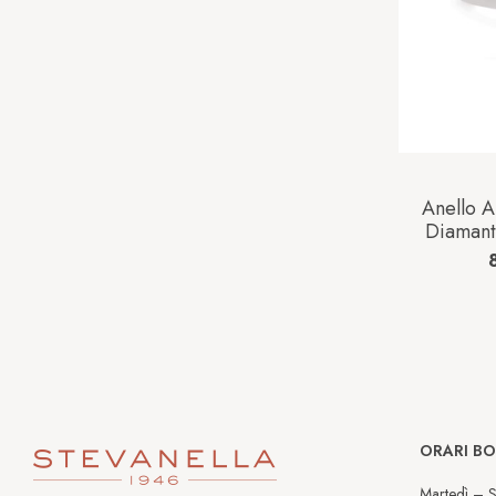
Anello 
Diaman
ORARI B
Martedì – S