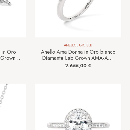
I
ANELLO
,
GIOIELLI
 in Oro
Anello Ama Donna in Oro bianco
 Grown
Diamante Lab Grown AMA-AN-
67CT
302-16
2.655,00
€