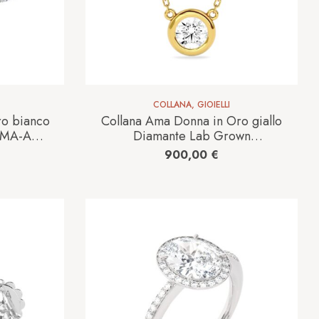
COLLANA
,
GIOIELLI
ro bianco
Collana Ama Donna in Oro giallo
AMA-AN-
Diamante Lab Grown
AMA_GI_106_0,53CT
900,00
€