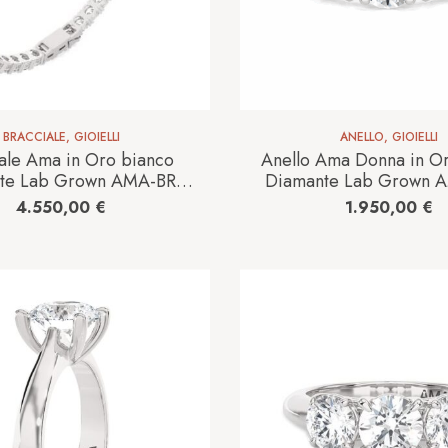
BRACCIALE
,
GIOIELLI
ANELLO
,
GIOIELLI
ale Ama in Oro bianco
Anello Ama Donna in O
te Lab Grown AMA-BR-
Diamante Lab Grown 
00-74-1-17.5-0.05
1035-16-1-13-W
4.550,00
€
1.950,00
€