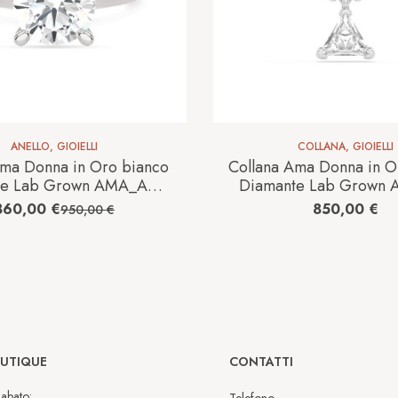
ANELLO
,
GIOIELLI
COLLANA
,
GIOIELLI
Ama Donna in Oro bianco
Collana Ama Donna in O
te Lab Grown AMA_AN-
Diamante Lab Grown 
1011_0,53CT_O.B
601-031CT
860,00
€
850,00
€
950,00
€
OUTIQUE
CONTATTI
abato:
Telefono