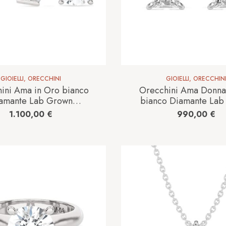
GIOIELLI
,
ORECCHINI
GIOIELLI
,
ORECCHIN
ini Ama in Oro bianco
Orecchini Ama Donna
amante Lab Grown
bianco Diamante Lab
A_OR_101_1,06CT
AMA-OR-601-16 0.
1.100,00
€
990,00
€