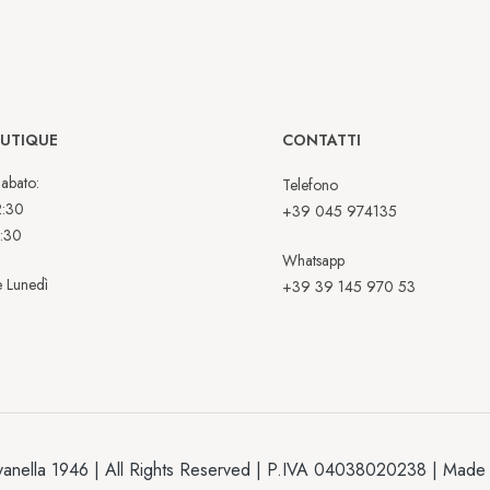
OUTIQUE
CONTATTI
abato:
Telefono
2:30
+39 045 974135
:30
Whatsapp
 Lunedì
+39 39 145 970 53
anella 1946 | All Rights Reserved | P.IVA 04038020238 | Made