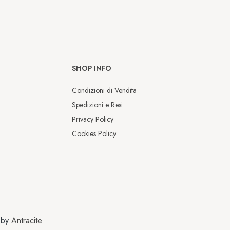
SHOP INFO
Condizioni di Vendita
Spedizioni e Resi
Privacy Policy
Cookies Policy
Chiusura estiva
Dal 9 al 17 agosto saremo chiusi per 
 by
Antracite
la pausa estiva.
