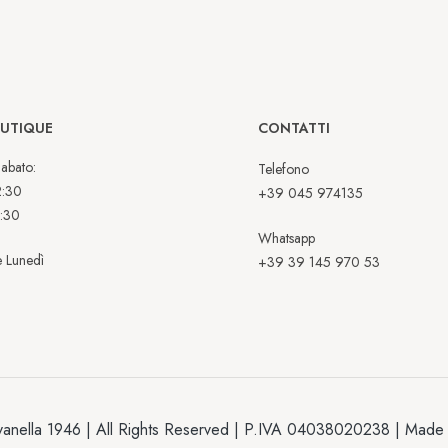
OUTIQUE
CONTATTI
abato:
Telefono
2:30
+39 045 974135
:30
Whatsapp
 Lunedì
+39 39 145 970 53
anella 1946 | All Rights Reserved | P.IVA 04038020238 | Made