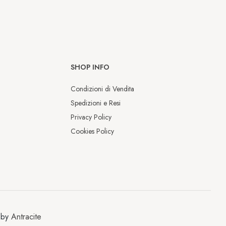
SHOP INFO
Condizioni di Vendita
Spedizioni e Resi
Privacy Policy
Cookies Policy
Chiusura estiva
Dal 9 al 17 agosto saremo chiusi per 
la pausa estiva.

 by
Antracite