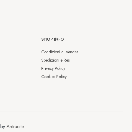
SHOP INFO
Condizioni di Vendita
Spedizioni e Resi
Privacy Policy
Cookies Policy
Chiusura estiva
Dal 9 al 17 agosto saremo chiusi per 
 by
Antracite
la pausa estiva.
