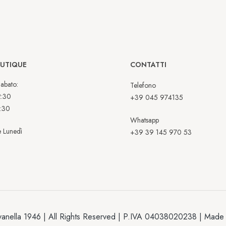
OUTIQUE
CONTATTI
abato:
Telefono
2:30
+39 045 974135
:30
Whatsapp
 Lunedì
+39 39 145 970 53
anella 1946 | All Rights Reserved | P.IVA 04038020238 | Made