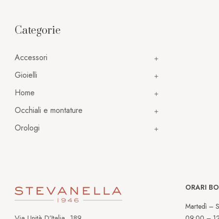
Categorie
Accessori
Gioielli
Home
Occhiali e montature
Orologi
ORARI B
Martedì – S
Via Unità D’Italia, 189
09:00 – 1