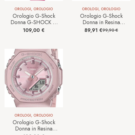
OROLOGI
,
OROLOGIO
OROLOGI
,
OROLOGIO
Orologio G-Shock
Orologio G-Shock
Donna G-SHOCK in
Donna in Resina
Resina GMA-
GMA-P2100-2AER
109,00
€
89,91
€
99,90
€
P2100PP-4AER
OROLOGI
,
OROLOGIO
Orologio G-Shock
Donna in Resina