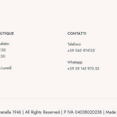
OUTIQUE
CONTATTI
abato:
Telefono
2:30
+39 045 974135
:30
Whatsapp
 Lunedì
+39 39 145 970 53
anella 1946 | All Rights Reserved | P.IVA 04038020238 | Made