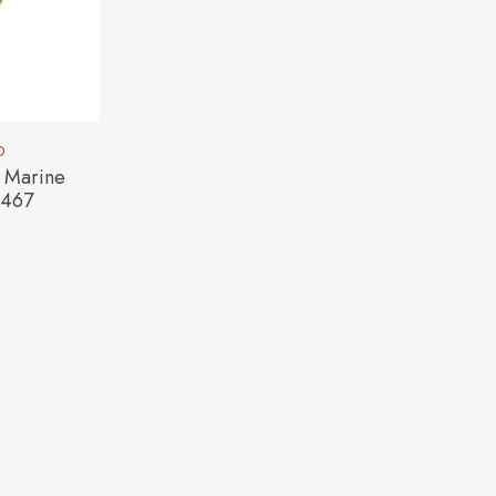
O
 Marine
B467