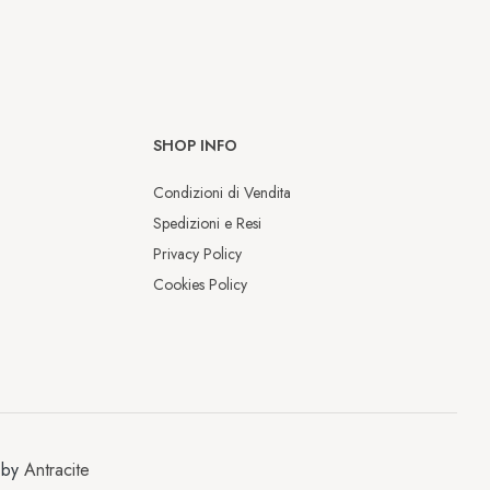
SHOP INFO
Condizioni di Vendita
Spedizioni e Resi
Privacy Policy
Cookies Policy
Chiusura estiva
Dal 9 al 17 agosto saremo chiusi per 
la pausa estiva.

 by
Antracite