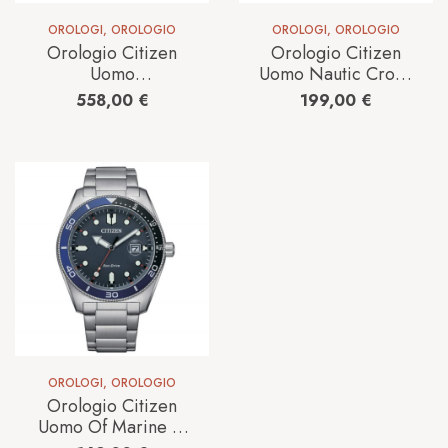
OROLOGI
,
OROLOGIO
OROLOGI
,
OROLOGIO
Orologio Citizen
Orologio Citizen
Uomo
Uomo Nautic Crono
Radiocontrollato The
in Acciaio CA0860-
558,00
€
199,00
€
Pilot in Acciaio
80A
AT8300-58E
OROLOGI
,
OROLOGIO
Orologio Citizen
Uomo Of Marine in