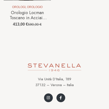
OROLOGI
,
OROLOGIO
Orologio Locman
Toscano in Acciaio
029300BKNNKC
413,00
€
590,00
€
Via Unità D’Italia, 189
37132 – Verona – Italia