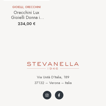
GIOIELLI
,
ORECCHINI
Orecchini Lux
Gioielli Donna in
Oro bianco Perla
234,00
€
ORLKPBF;BI
Via Unità D’Italia, 189
37132 – Verona – Italia