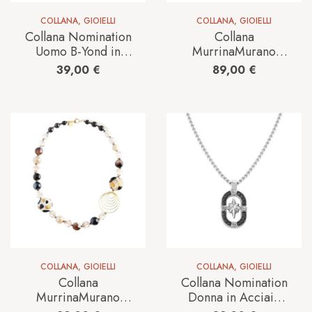
COLLANA
,
GIOIELLI
COLLANA
,
GIOIELLI
Collana Nomination
Collana
Uomo B-Yond in
MurrinaMurano
Acciaio Cubic
Venezia Donna Aura
39,00
€
89,00
€
Zirconia
in Vetro GM0276.05
028952/015
COLLANA
,
GIOIELLI
COLLANA
,
GIOIELLI
Collana
Collana Nomination
MurrinaMurano
Donna in Acciaio