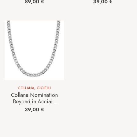
Venezia Donna Aura
Cubic Zirconia
89,00
€
39,00
€
in Vetro Agata
133014/014
GM0276.15
COLLANA
,
GIOIELLI
Collana Nomination
Beyond in Acciaio
028916/002
39,00
€