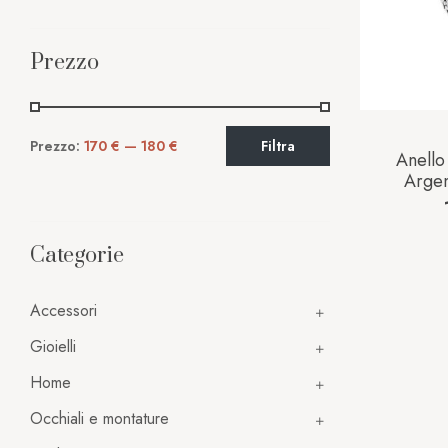
Prezzo
Prezzo:
170 €
—
180 €
Filtra
Anello
Argen
Categorie
Accessori
Gioielli
Home
Occhiali e montature