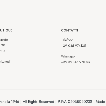
OUTIQUE
CONTATTI
abato:
Telefono
2:30
+39 045 974135
:30
Whatsapp
 Lunedì
+39 39 145 970 53
anella 1946 | All Rights Reserved | P.IVA 04038020238 | Made