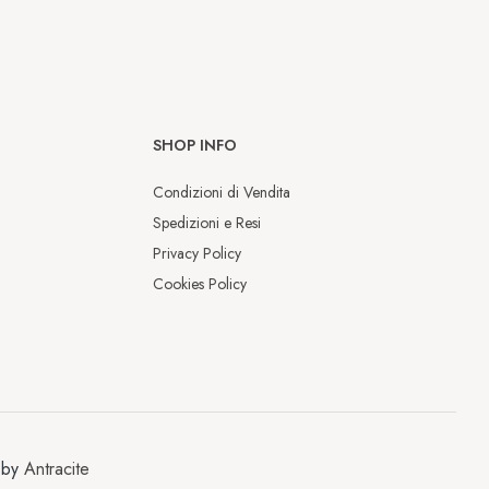
SHOP INFO
Condizioni di Vendita
Spedizioni e Resi
Privacy Policy
Cookies Policy
Chiusura estiva
Dal 9 al 17 agosto saremo chiusi per 
 by
Antracite
la pausa estiva.
